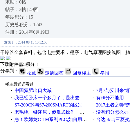
求助：0帖
帖子：2帖 | 49回
年度积分：15
历史总积分：1243
注册：2014年6月19日
发表于：2014-08-13 13:32:58
干燥器全套资料，包含电控要求，程序，电气原理图接线图，触
下载附件需5积分！
分享到：
收藏
邀请回答
回复楼主
举报
楼主最近还看过
中国氮肥出口大减
7月7与安川来“
·
·
我已经卧床一个多月了，是出去安装机械手在高速遭遇车祸所致:大家工作都要特别注意啊
有积分不能用
·
·
S7-200CN与S7-200SMART的区别
2017王者之狮“鸡”情签到
·
·
老毛桃一键还原，傻瓜式操作一键轻松备份还原；程序为向导式安装，一键即可实现自动备份或还原系统。
没有积分怎么办
·
·
急！欧姆龙CJ1M系列PLC,如何用时间控制变频器。要求时间在组态王中可以自由输入！拜托各位大神了！
台达plc与三菱
·
·