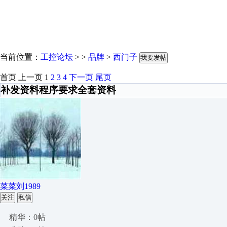
当前位置：
工控论坛
> >
品牌
>
西门子
我要发帖
首页
上一页
1
2
3
4
下一页
尾页
补发资料程序要求全套资料
菜菜刘1989
关注
私信
精华：0帖