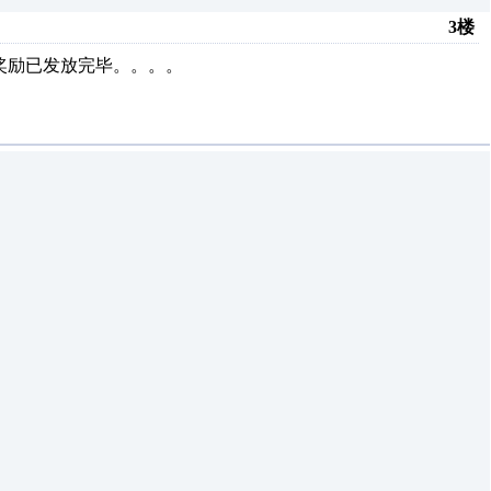
3楼
，奖励已发放完毕。。。。