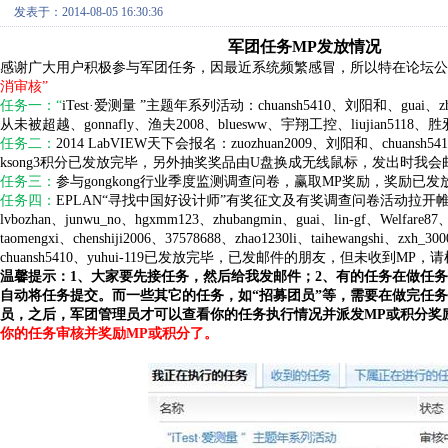
发表于：2014-08-05 16:30:36
军团任务MP发放情况
感谢广大用户积极参与军团任务，因最近系统频繁感冒，所以特在论坛公
消审核”
任务一：“
iTest·爱测量 ”主题年系列活动：chuansh5410、刘阳和、guai、zhu8
从未被超越、gonnafly、渔夫2008、bluesww、宇翔工控、liujian5118、胜邪、z
任务二：
2014 LabVIEW天下会报名：zuozhuan2009、刘阳和、chuansh5410、l
ksong3积分已发放完毕，另外抽奖奖品由U盘换成无线鼠标，发出时我
任务三：
参与gongkong行业季度监测调查问卷，赢取MP奖励，奖励已
任务四：
EPLAN“寻找中国好设计师”有奖征文及有奖调查问卷活动拉开帷幕：bingshenz
lvbozhan、junwu_no、hgxmm123、zhubangmin、guai、lin-gf、Welfa
taomengxi、chenshiji2006、37578688、zhao1230li、taihewangshi、z
chuansh5410、yuhui-119已发放完毕，已发邮件的朋友，但未收到
温馨提示：1、大家要先接任务，然后给我发邮件；2、有的任务在做任
自动将任务提交。而一些其它的任务，如“招募团员”等，需要在做完任
员，之后，军团管理员才可以查看你的任务执行情况并派发MP或积分奖
你的任务审核并奖励MP或积分了。