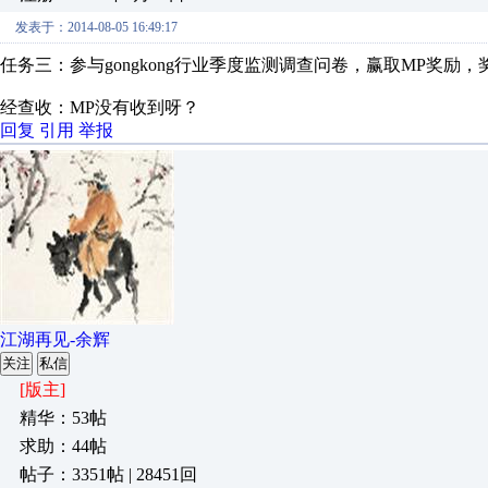
发表于：2014-08-05 16:49:17
任务三：参与gongkong行业季度监测调查问卷，赢取MP奖励
经查收：MP没有收到呀？
回复
引用
举报
江湖再见-余辉
关注
私信
[版主]
精华：53帖
求助：44帖
帖子：3351帖 | 28451回