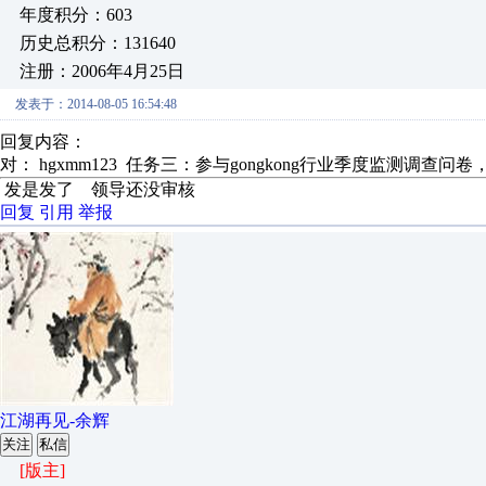
年度积分：603
历史总积分：131640
注册：2006年4月25日
发表于：2014-08-05 16:54:48
回复内容：
对： hgxmm123
任务三：参与gongkong行业季度监测调查问卷，
发是发了 领导还没审核
回复
引用
举报
江湖再见-余辉
关注
私信
[版主]