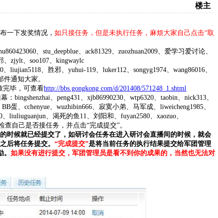
楼主
布一下发奖情况，
如只接任务，但是未执行任务，麻烦大家自己点击“取
60423060、stu_deepblue、ack81329、zuozhuan2009、爱学习爱讨论、
jylt、soo107、kingwaylc
iujian5118、胜邪、yuhui-119、luker112、songyg1974、wang86016、
会邮件通知大家。
发放完毕，可查看
http://bbs.gongkong.com/d/201408/571248_1.shtml
hai、peng431、xjb86990230、wtp6320、taobin、nick313、
re87、BB蛋、cchenyue、wuzhibin666、寂寞小弟、马军成、liweicheng1985、
xh_3000、liuliuguanjun、渴死的鱼11、刘阳和、fuyan2580、xaozuo、
MP，请检查自己是否接任务，并点击“完成提交”。
务的时候就已经提交了，如研讨会任务在进入研讨会直播间的时候，就会
务之后将任务提交
。
“完成提交”
是将当前任务的执行结果提交给军团管理
励。
如果没有进行提交，军团管理员是看不到你的成果的，当然也无法对