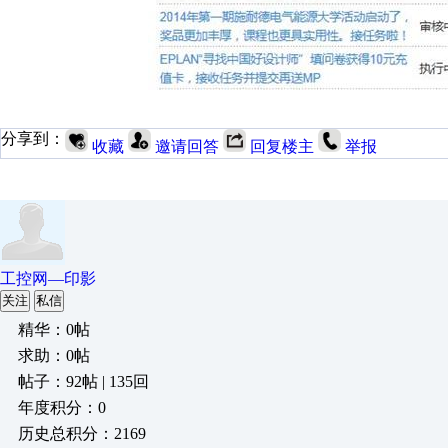
分享到：
收藏
邀请回答
回复楼主
举报
工控网—印影
关注
私信
精华：0帖
求助：0帖
帖子：92帖 | 135回
年度积分：0
历史总积分：2169