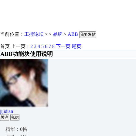
当前位置：
工控论坛
> >
品牌
>
ABB
我要发帖
首页
上一页
1
2
3
4
5
6
7
8
下一页
尾页
ABB功能块使用说明
jijidian
关注
私信
精华：0帖