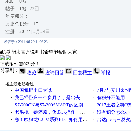
求助：0帖
帖子：1帖 | 27回
年度积分：1
历史总积分：171
注册：2014年2月24日
发表于：2014-06-29 11:03:23
abb功能块官方说明书希望能帮助大家
下载附件需0积分！
分享到：
收藏
邀请回答
回复楼主
举报
楼主最近还看过
中国氮肥出口大减
7月7与安川来“
·
·
我已经卧床一个多月了，是出去安装机械手在高速遭遇车祸所致:大家工作都要特别注意啊
有积分不能用
·
·
S7-200CN与S7-200SMART的区别
2017王者之狮“鸡”情签到
·
·
老毛桃一键还原，傻瓜式操作一键轻松备份还原；程序为向导式安装，一键即可实现自动备份或还原系统。
没有积分怎么办
·
·
急！欧姆龙CJ1M系列PLC,如何用时间控制变频器。要求时间在组态王中可以自由输入！拜托各位大神了！
台达plc与三菱
·
·