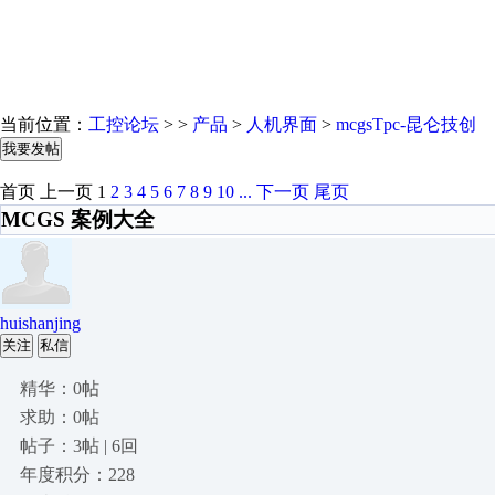
当前位置：
工控论坛
> >
产品
>
人机界面
>
mcgsTpc-昆仑技创
我要发帖
首页
上一页
1
2
3
4
5
6
7
8
9
10
...
下一页
尾页
MCGS 案例大全
huishanjing
关注
私信
精华：0帖
求助：0帖
帖子：3帖 | 6回
年度积分：228