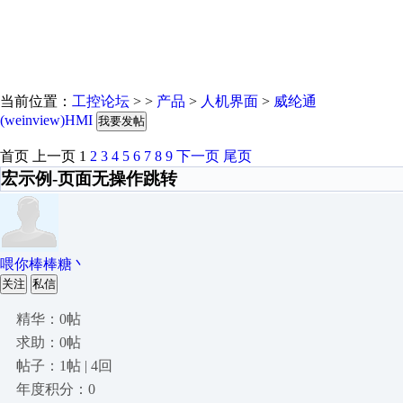
当前位置：
工控论坛
> >
产品
>
人机界面
>
威纶通
(weinview)HMI
我要发帖
首页
上一页
1
2
3
4
5
6
7
8
9
下一页
尾页
宏示例-页面无操作跳转
喂你棒棒糖丶
关注
私信
精华：0帖
求助：0帖
帖子：1帖 | 4回
年度积分：0