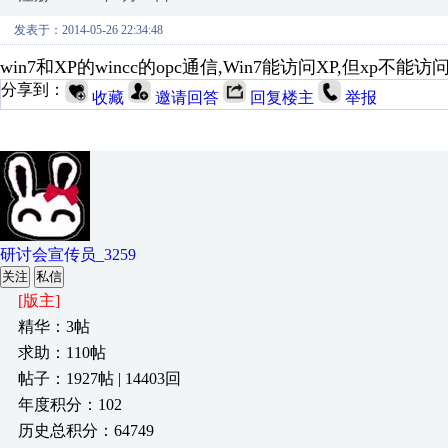
发表于：2014-05-26 22:34:48
win7和XP的wincc的opc通信,Win7能访问XP,但xp不能
分享到：
收藏
邀请回答
回复楼主
举报
研讨会宣传员_3259
关注
私信
[版主]
精华：3帖
求助：110帖
帖子：1927帖 | 14403回
年度积分：102
历史总积分：64749