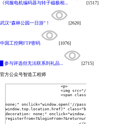
《伺服电机编码器与转子磁极相...
[1517]
武汉“森林公园一日游”！
[2620]
中国工控网FTP密码
[1076]
█ 参与评选但无法联系到礼品...
[2715]
官方公众号
智造工程师