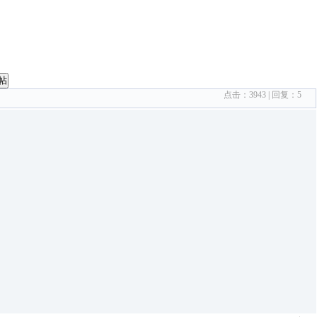
帖
点击：
3943
| 回复：
5