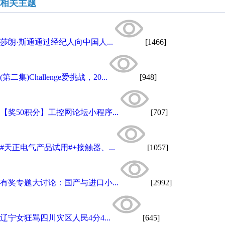
相关主题
莎朗·斯通通过经纪人向中国人...
[1466]
(第二集)Challenge爱挑战，20...
[948]
【奖50积分】工控网论坛小程序...
[707]
#天正电气产品试用#+接触器、...
[1057]
有奖专题大讨论：国产与进口小...
[2992]
辽宁女狂骂四川灾区人民4分4...
[645]