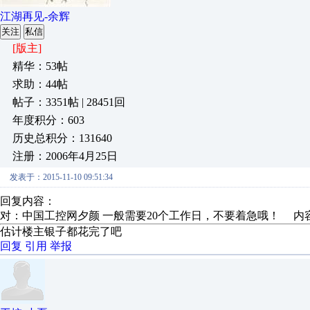
江湖再见-余辉
关注
私信
[版主]
精华：53帖
求助：44帖
帖子：3351帖 | 28451回
年度积分：603
历史总积分：131640
注册：2006年4月25日
发表于：2015-11-10 09:51:34
回复内容：
对：中国工控网夕颜 一般需要20个工作日，不要着急哦！ 内
估计楼主银子都花完了吧
回复
引用
举报