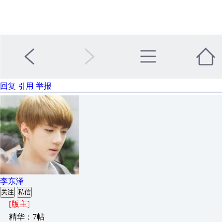
回复
引用
举报
李东泽
关注
私信
[版主]
精华：7帖