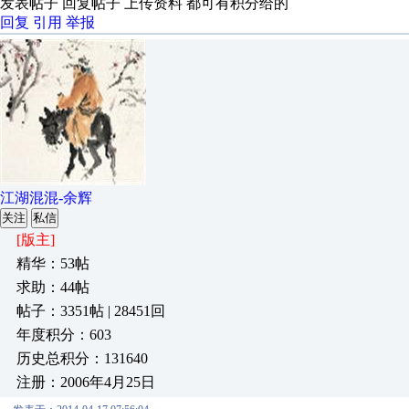
发表帖子 回复帖子 上传资料 都可有积分给的
回复
引用
举报
江湖混混-余辉
关注
私信
[版主]
精华：53帖
求助：44帖
帖子：3351帖 | 28451回
年度积分：603
历史总积分：131640
注册：2006年4月25日