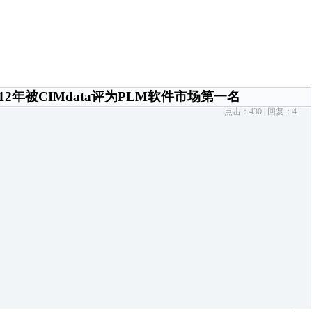
年被CIMdata评为PLM软件市场第一名
点击：
430
| 回复：
4