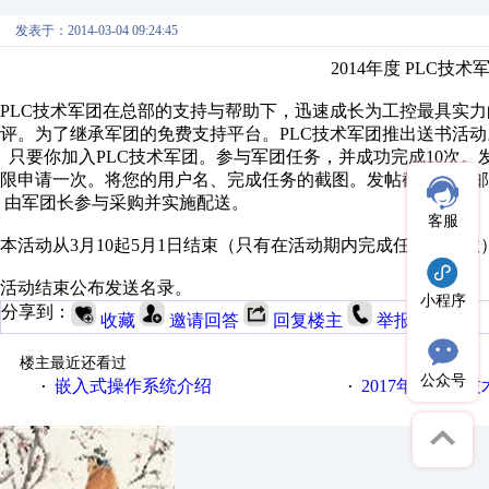
发表于：2014-03-04 09:24:45
2014年度 PLC技
PLC技术军团在总部的支持与帮助下，迅速成长为工控最具实
评。为了继承军团的免费支持平台。PLC技术军团推出送书活动
只要你加入PLC技术军团。参与军团任务，并成功完成10次。
限申请一次。将您的用户名、完成任务的截图。发帖截图一并邮
由军团长参与采购并实施配送。
客服
本活动从3月10起5月1日结束（只有在活动期内完成任务的生效
活动结束公布发送名录。
小程序
分享到：
收藏
邀请回答
回复楼主
举报
楼主最近还看过
公众号
嵌入式操作系统介绍
2017年度PLC
·
·