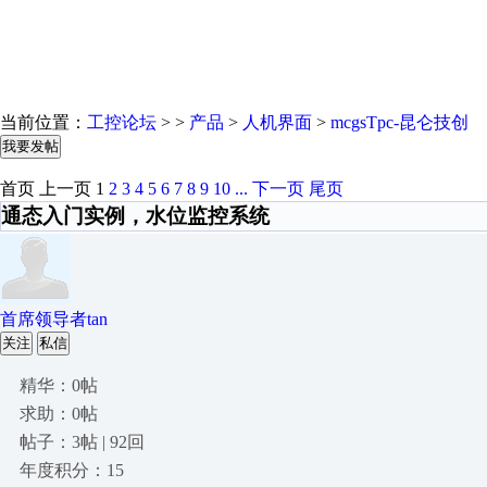
当前位置：
工控论坛
> >
产品
>
人机界面
>
mcgsTpc-昆仑技创
我要发帖
首页
上一页
1
2
3
4
5
6
7
8
9
10
...
下一页
尾页
通态入门实例，水位监控系统
首席领导者tan
关注
私信
精华：0帖
求助：0帖
帖子：3帖 | 92回
年度积分：15