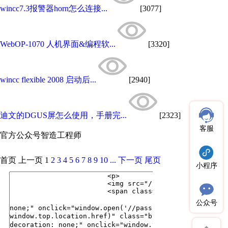
wincc7.3报警器horn怎么连接...
[3077]
WebOP-1070 人机界面&编程软...
[3320]
wincc flexible 2008 启动后...
[2940]
迪文的DGUS屏怎么使用，手册完...
[2323]
客服
官方公众号
智造工程师
首页
上一页
1
2
3
4
5
6
7
8
9
10
...
下一页
尾页
小程序
公众号