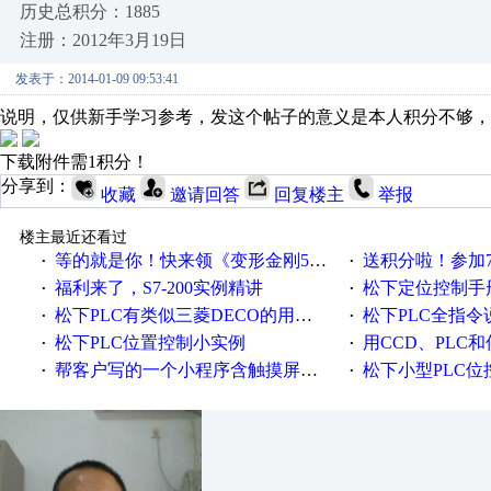
历史总积分：1885
注册：2012年3月19日
发表于：2014-01-09 09:53:41
说明，仅供新手学习参考，发这个帖子的意义是本人积分不够，
下载附件需1积分！
分享到：
收藏
邀请回答
回复楼主
举报
楼主最近还看过
等的就是你！快来领《变形金刚5》观影券
送积分啦！参加7月6日
·
·
福利来了，S7-200实例精讲
松下定位控制手
·
·
松下PLC有类似三菱DECO的用法吗
松下PLC全指令
·
·
松下PLC位置控制小实例
用CCD、PLC
·
·
帮客户写的一个小程序含触摸屏，适合初学者
松下小型PLC位
·
·