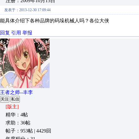
注册：2009年10月15日
发表于：2013-12-30 17:09:44
能具体介绍下各种品牌的码垛机械人吗？各位大侠
回复
引用
举报
王者之师--丰李
关注
私信
[版主]
精华：4帖
求助：36帖
帖子：953帖 | 4429回
年度积分：31