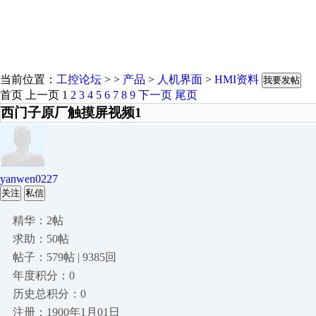
当前位置：
工控论坛
> >
产品
>
人机界面
>
HMI资料
我要发帖
首页
上一页
1
2
3
4
5
6
7
8
9
下一页
尾页
西门子原厂触摸屏视频1
yanwen0227
关注
私信
精华：2帖
求助：50帖
帖子：579帖 | 9385回
年度积分：0
历史总积分：0
注册：1900年1月01日