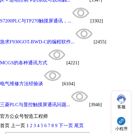
S7200PLC与TP270触摸屏通讯，...
[3302]
急求F930GOT-BWD-C的编程软件...
[2455]
MCGS的各种通讯方式
[4221]
电气维修方法经验谈
[6104]
三菱PLC与显控触摸屏通讯问题...
[3946]
客服
官方公众号
智造工程师
首页
上一页
1
2
3
4
5
6
7
8
9
下一页
尾页
小程序