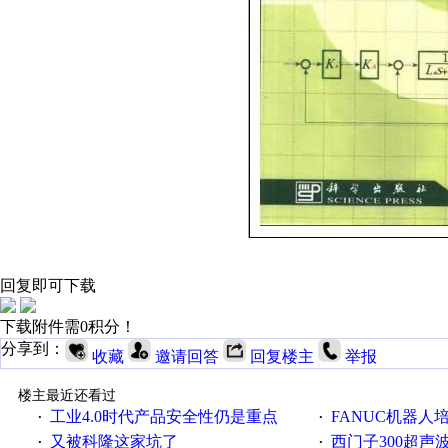
回复即可下载
下载附件需0积分！
分享到：
收藏
邀请回答
回复楼主
举报
楼主最近还看过
工业4.0时代产品安全性仍是重点
FANUC机器人
·
·
又被科隆这家坑了
西门子300超声波焊
·
·