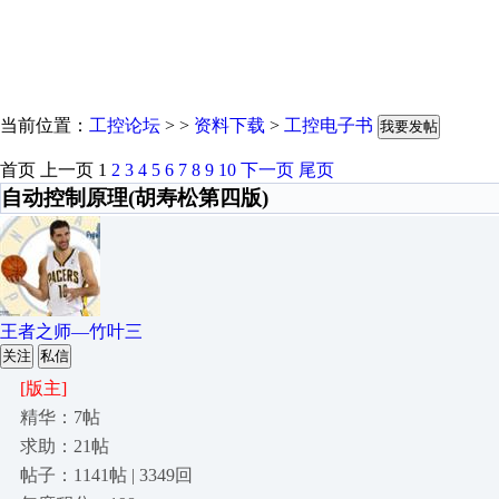
当前位置：
工控论坛
> >
资料下载
>
工控电子书
我要发帖
首页
上一页
1
2
3
4
5
6
7
8
9
10
下一页
尾页
自动控制原理(胡寿松第四版)
王者之师—竹叶三
关注
私信
[版主]
精华：7帖
求助：21帖
帖子：1141帖 | 3349回