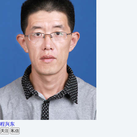
程兴东
关注
私信