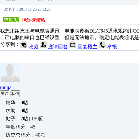
发表于：2013-11-26 23:12:25
求助帖
10分-未结帖
我想用组态王与电能表通讯，电能表遵循DL/T645通讯规约用COM
自己电脑的串口也已经设置，但是无法通讯。确定电能表通讯是
分享到：
收藏
邀请回答
回复楼主
举报
runljz
关注
私信
精华：0帖
求助：0帖
帖子：2帖 | 159回
年度积分：45
历史总积分：4071