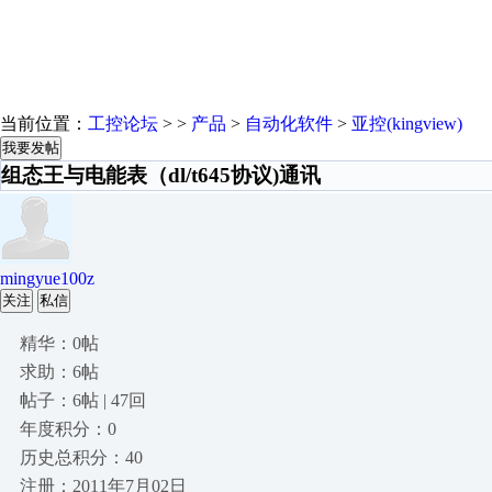
当前位置：
工控论坛
> >
产品
>
自动化软件
>
亚控(kingview)
我要发帖
组态王与电能表（dl/t645协议)通讯
mingyue100z
关注
私信
精华：0帖
求助：6帖
帖子：6帖 | 47回
年度积分：0
历史总积分：40
注册：2011年7月02日