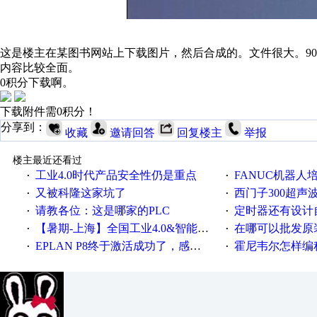
这是楼主在某图书网站上下载图片，然后合成的。文件很大。9
内容比较全面。
0积分下载啊。
下载附件需0积分！
分享到：
收藏
邀请回答
回复楼主
举报
楼主最近还看过
工业4.0时代产品安全性仍是重点
FANUC机器人
·
·
又被科隆这家坑了
西门子300超声波焊
·
·
请教各位：这是哪家的PLC
定时器还有设计
·
·
【暑期-上海】全国工业4.0&智能制造高级培训班通知！
在哪可以批发原装正品
·
·
EPLAN P8终于激活成功了，感谢网上无私的高人！
霍尼韦尔怎样编
·
·