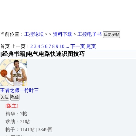
当前位置：
工控论坛
> >
资料下载
>
工控电子书
我要发帖
首页
上一页
1
2
3
4
5
6
7
8
9
10
...
下一页
尾页
[经典书籍]电气电路快速识图技巧
王者之师—竹叶三
关注
私信
[版主]
精华：7帖
求助：21帖
帖子：1141帖 | 3349回