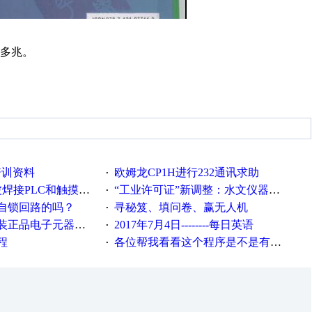
0多兆。
培训资料
欧姆龙CP1H进行232通讯求助
·
接PLC和触摸屏程序
“工业许可证”新调整：水文仪器等19类产品取消事前生产许可
·
自锁回路的吗？
寻秘笈、填问卷、赢无人机
·
电子元器件，价格怎么样
2017年7月4日--------每日英语
·
程
各位帮我看看这个程序是不是有问题？？？
·