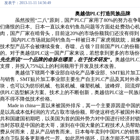
发表于：2013-11-11 14:56:49
奥越信PLC打造民族品牌
虽然按照“二八”原则，国产PLC厂家用了80%的努力在争
们痛恨的日本。日本一直以来在钓鱼岛问题等方面处处费劲心
肉，国产厂家在啃骨头，目前这20%的市场份额我们还没有得到
国内PLC市场就如同钓鱼岛一样被日本厂家虎视眈眈，就像
技术型产品不会被继续蚕食、吞噬、占领？目前国产PLC的份额
的。对于奥越信PLC这一国产厂家来说，若想拿到更多的市场
先生所说“一个品牌的命脉在哪里，在于技术研发”。
奥越信PL
支撑，并投入75%以上的利润额用于开发及技术改善。
奥越信下辖两个事业部自动化产品事业部、SMT贴片加工事
与销售，SMT贴片加工事业部主要生产自主PLC产品及其对外
块，也可以为纺织机械、包装机械、橡塑机械、波峰焊、回流
供PLC选型解决方案。技术上的不断创新，奥越信PLC这一民
商不得不降低技术价格。
Made in china一直以来被国外排斥，其一个主要原因是
是以高成本低利润的方式占取市场份额。即使这样也不被国外
共和国建国初期吧，以美国为首的国外势力对中国进行经济封
当时苏联是中国的老大哥，派到在中国大量的工程技术人员帮
费从何而来，是从产品销售而来。日本每年卖到中国PLC的销
本自卫队装备更新换代一茬。如此恶性循环，日本怎能不气眼嚣