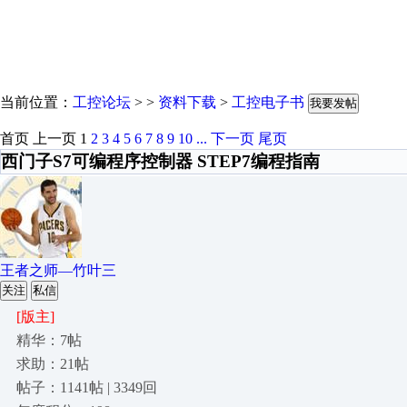
当前位置：
工控论坛
> >
资料下载
>
工控电子书
我要发帖
首页
上一页
1
2
3
4
5
6
7
8
9
10
...
下一页
尾页
西门子S7可编程序控制器 STEP7编程指南
王者之师—竹叶三
关注
私信
[版主]
精华：7帖
求助：21帖
帖子：1141帖 | 3349回