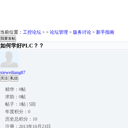
当前位置：
工控论坛
> >
论坛管理
>
版务讨论
>
新手指南
我要发帖
如何学好PLC？？
xieweiliang87
关注
私信
精华：0帖
求助：0帖
帖子：1帖 | 5回
年度积分：0
历史总积分：10
注册：2013年10月23日