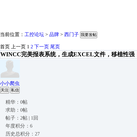
当前位置：
工控论坛
>
品牌
>
西门子
我要发帖
首页
上一页
1
2
下一页
尾页
WINCC完美报表系统，生成EXCEL文件，移植性强
小小爬虫
关注
私信
精华：0帖
求助：0帖
帖子：2帖 | 1回
年度积分：6
历史总积分：27