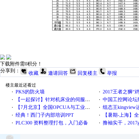
下载附件需0积分！
分享到：
收藏
邀请回答
回复楼主
举报
楼主最近还看过
PKS的防火墙
2017王者之狮“鸡”情签到
·
·
【一起探讨】针对机床业的伺服系统发展，您的期望是什么？
中国工控网论坛版块
·
·
【7月北京】全国OPCUA与工业互联技术培训班通知！
组态王kingvi
·
·
经典！西门子内部培训PPT
【暑期-上海】全国工业4.
·
·
PLC300 资料整理打包，入门必备
撸袖实干，2017gongkong
·
·