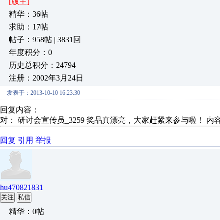
[版主]
精华：36帖
求助：17帖
帖子：958帖 | 3831回
年度积分：0
历史总积分：24794
注册：2002年3月24日
发表于：2013-10-10 16:23:30
回复内容：
对： 研讨会宣传员_3259
奖品真漂亮，大家赶紧来参与啦！
内
回复
引用
举报
hu470821831
关注
私信
精华：0帖