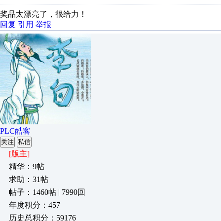
奖品太漂亮了，很给力！
回复
引用
举报
PLC酷客
关注
私信
[版主]
精华：9帖
求助：31帖
帖子：1460帖 | 7990回
年度积分：457
历史总积分：59176