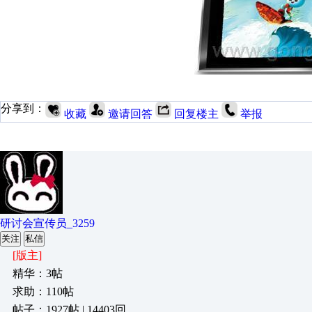
分享到：
收藏
邀请回答
回复楼主
举报
研讨会宣传员_3259
关注
私信
[版主]
精华：3帖
求助：110帖
帖子：1927帖 | 14403回