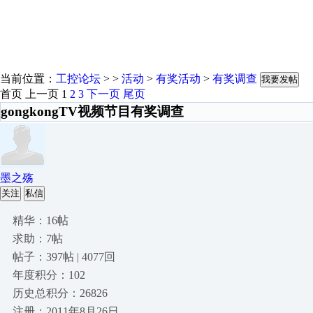
当前位置：
工控论坛
> >
活动
>
有奖活动
>
有奖调查
我要发帖
首页
上一页
1
2
3
下一页
尾页
gongkongTV视频节目有奖调查
墨之殇
关注
私信
精华：16帖
求助：7帖
帖子：397帖 | 4077回
年度积分：102
历史总积分：26826
注册：2011年8月26日