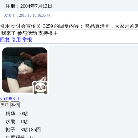
注册：2004年7月13日
发表于：2013-10-10 16:36:44
引用 研讨会宣传员_3259 的回复内容： 奖品真漂亮，大家赶
我来了 参与活动 支持楼主
回复
引用
举报
yh198311
关注
私信
精华：0帖
求助：1帖
帖子：3帖 | 85回
年度积分：0