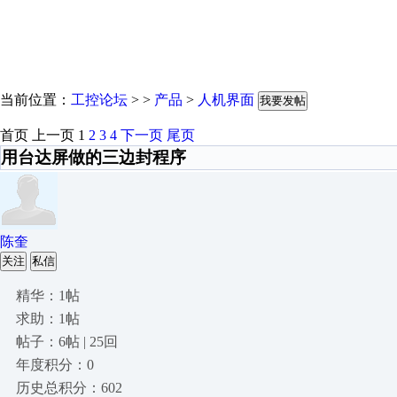
当前位置：
工控论坛
> >
产品
>
人机界面
我要发帖
首页
上一页
1
2
3
4
下一页
尾页
用台达屏做的三边封程序
陈奎
关注
私信
精华：1帖
求助：1帖
帖子：6帖 | 25回
年度积分：0
历史总积分：602