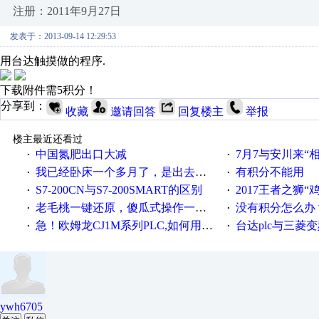
注册：2011年9月27日
发表于：2013-09-14 12:29:53
用台达触摸做的程序.
下载附件需5积分！
分享到：
收藏
邀请回答
回复楼主
举报
楼主最近还看过
中国氮肥出口大减
7月7与安川来“
·
·
我已经卧床一个多月了，是出去安装机械手在高速遭遇车祸所致:大家工作都要特别注意啊
有积分不能用
·
·
S7-200CN与S7-200SMART的区别
2017王者之狮“鸡”情签到
·
·
老毛桃一键还原，傻瓜式操作一键轻松备份还原；程序为向导式安装，一键即可实现自动备份或还原系统。
没有积分怎么办
·
·
急！欧姆龙CJ1M系列PLC,如何用时间控制变频器。要求时间在组态王中可以自由输入！拜托各位大神了！
台达plc与三菱
·
·
ywh6705