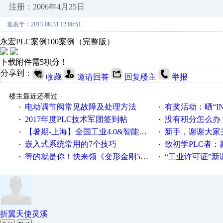
注册：2006年4月25日
发表于：2013-08-31 12:00:51
永宏PLC案例100案例（完整版）
下载附件需5积分！
分享到：
收藏
邀请回答
回复楼主
举报
楼主最近还看过
电动调节阀常见故障及处理方法
有奖活动：晒“IN
·
·
2017年度PLC技术军团签到帖
没有积分怎么办
·
·
【暑期-上海】全国工业4.0&智能制造高级培训班通知！
新手，谢谢大家
·
·
嵌入式系统常用的7个技巧
致初学PLC者：新人学
·
·
等的就是你！快来领《变形金刚5》观影券
“工业许可证”新调整：水文仪器
·
·
折翼天使灵溪