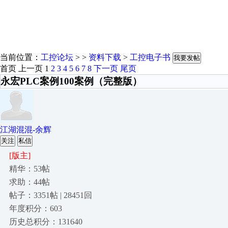
当前位置：
工控论坛
> >
资料下载
>
工控电子书
我要发帖
首页
上一页
1
2
3
4
5
6
7
8
下一页
尾页
永宏PLC案例100案例（完整版）
江湖混混-余辉
关注
私信
[版主]
精华：53帖
求助：44帖
帖子：3351帖 | 28451回
年度积分：603
历史总积分：131640