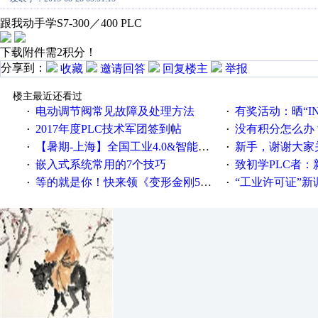
跟我动手学S7-300／400 PLC
下载附件需2积分！
分享到：
收藏
邀请回答
回复楼主
举报
楼主最近还看过
电动调节阀常见故障及处理方法
有奖活动：晒“IN
·
·
2017年度PLC技术军团签到帖
没有积分怎么办
·
·
【暑期-上海】全国工业4.0&智能制造高级培训班通知！
新手，谢谢大家
·
·
嵌入式系统常用的7个技巧
致初学PLC者：新人学
·
·
等的就是你！快来领《变形金刚5》观影券
“工业许可证”新调整：水文仪器
·
·