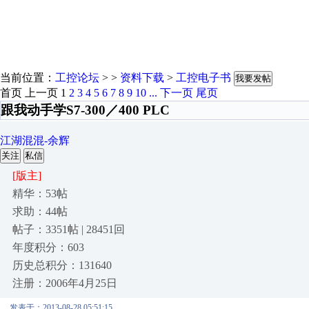
当前位置：
工控论坛
> >
资料下载
>
工控电子书
我要发帖
首页
上一页
1
2
3
4
5
6
7
8
9
10
...
下一页
尾页
跟我动手学S7-300／400 PLC
江湖混混-余辉
关注
私信
[版主]
精华：53帖
求助：44帖
帖子：3351帖 | 28451回
年度积分：603
历史总积分：131640
注册：2006年4月25日
发表于：2013-08-28 05:51:15