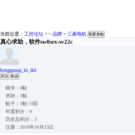
当前位置：
工控论坛
> >
品牌
>
三菱电机
我要发帖
真心求助，软件sw0srx-sv22c
hongguang_ks_lkh
关注
私信
精华：0帖
求助：1帖
帖子：1帖 | 0回
年度积分：0
历史总积分：3
注册：2010年10月13日