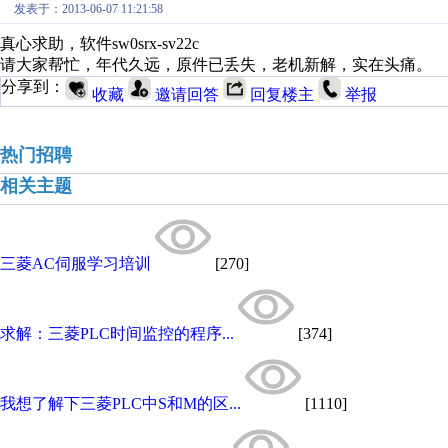
发表于：2013-06-07 11:21:58
真心求助，软件sw0srx-sv22c
请大家帮忙，年代久远，原件已丢失，老机新解，实在头痛。
分享到：
收藏
邀请回答
回复楼主
举报
热门招聘
相关主题
三菱AC伺服学习培训
[270]
求解：三菱PLC时间监控的程序...
[374]
我想了解下三菱PLC中S和M的区...
[1110]