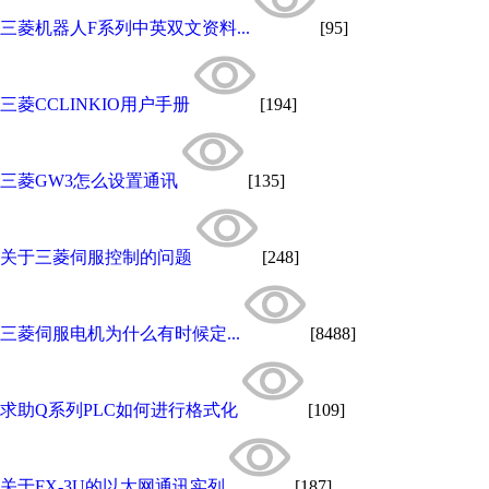
三菱机器人F系列中英双文资料...
[95]
三菱CCLINKIO用户手册
[194]
三菱GW3怎么设置通讯
[135]
关于三菱伺服控制的问题
[248]
三菱伺服电机为什么有时候定...
[8488]
求助Q系列PLC如何进行格式化
[109]
关于FX-3U的以太网通讯实列
[187]