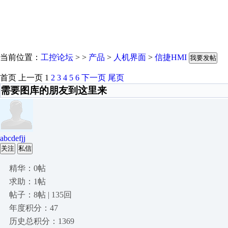
当前位置：
工控论坛
> >
产品
>
人机界面
>
信捷HMI
我要发帖
首页
上一页
1
2
3
4
5
6
下一页
尾页
需要图库的朋友到这里来
abcdefjj
关注
私信
精华：0帖
求助：1帖
帖子：8帖 | 135回
年度积分：47
历史总积分：1369