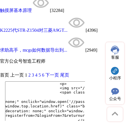
触摸屏基本原理
[32284]
K2225代STR-Z1504对三菱A9GT...
[4396]
求助高手，mcgs如何数据导出到...
[2949]
客服
官方公众号
智造工程师
首页
上一页
1
2
3
4
5
6
下一页
尾页
小程序
公众号