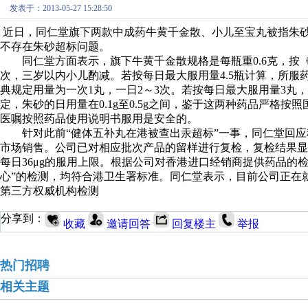
发表于：2013-05-27 15:28:50
近日，同仁堂旗下两款中成药牛黄千金散、小儿至宝丸被指朱
不存在朱砂超标问题。
同仁堂方面表示，旗下牛黄千金散规格是每瓶重0.6克，按《中
次，三岁以内小儿酌减。若按每日最大服用量4.5瓶计算，所服药品
典规定用量为一次1丸，一日2～3次。若按每日最大服用量3丸，
定，朱砂的日用量在0.1g至0.5g之间，鉴于这两种药品严格
医嘱按照药品使用说明书服用是安全的。
针对此前“健体五补丸在港被查出汞超标”一事，同仁堂回应
市场销售。公司已对相应批次产品的留样进行复检，复检结果显示“
每日36μg的服用上限。根据公司对香港进口经销商提供药品的
心”的检测，均符合港卫生署标准。同仁堂表示，目前公司正在
第三方权威机构检测
分享到：
收藏
邀请回答
回复楼主
举报
热门招聘
相关主题