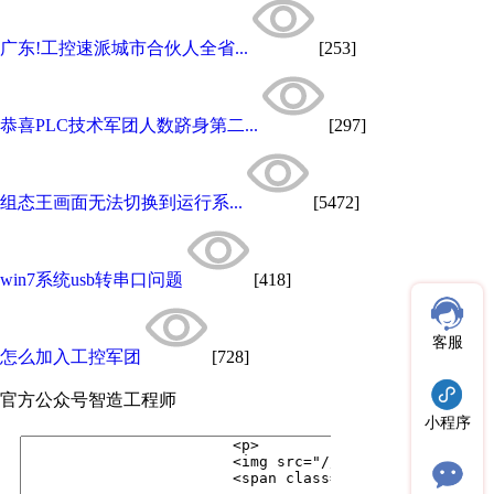
广东!工控速派城市合伙人全省...
[253]
恭喜PLC技术军团人数跻身第二...
[297]
组态王画面无法切换到运行系...
[5472]
win7系统usb转串口问题
[418]
客服
怎么加入工控军团
[728]
官方公众号
智造工程师
小程序