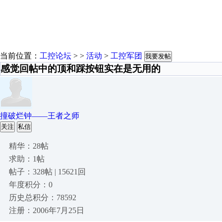
当前位置：
工控论坛
> >
活动
>
工控军团
我要发帖
感觉回帖中的顶和踩按钮实在是无用的
撞破烂钟——王者之师
关注
私信
精华：28帖
求助：1帖
帖子：328帖 | 15621回
年度积分：0
历史总积分：78592
注册：2006年7月25日