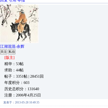
回复
引用
举报
江湖混混-余辉
关注
私信
[版主]
精华：53帖
求助：44帖
帖子：3351帖 | 28451回
年度积分：603
历史总积分：131640
注册：2006年4月25日
发表于：2013-05-28 10:49:35