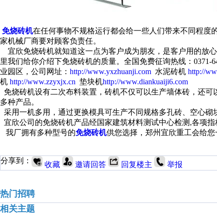
免烧砖机
在任何事物不规格运行都会给一些人们带来不同程度
家机械厂商要对顾客负责任。
宜欣免烧砖机就知道这一点为客户成为朋友，是客户用的放心
里我们给你介绍下免烧砖机的质量。全国免费征询热线：0371-6411
业园区，公司网址：
http://www.yxzhuanji.com
水泥砖机
http://w
机
http://www.zzyxjx.cn
垫块机
http://www.diankuaiji6.com
免烧砖机设有二次布料装置，砖机不仅可以生产墙体砖，还可
多种产品。
采用一机多用，通过更换模具可生产不同规格多孔砖、空心砌
宜欣公司的免烧砖机产品经国家建筑材料测试中心检测,各项指
我厂拥有多种型号的
免烧砖机
供您选择，郑州宜欣重工会给您
分享到：
收藏
邀请回答
回复楼主
举报
热门招聘
相关主题