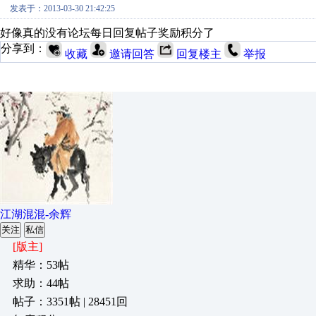
发表于：2013-03-30 21:42:25
好像真的没有论坛每日回复帖子奖励积分了
分享到：
收藏
邀请回答
回复楼主
举报
江湖混混-余辉
关注
私信
[版主]
精华：53帖
求助：44帖
帖子：3351帖 | 28451回