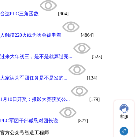
台达PLC三角函数
[904]
人触摸220火线为啥会被电着
[4864]
过来大年初三，是不是就算过完...
[523]
大家认为军团任务是不是发的...
[134]
1月10日开奖：摄影大赛获奖公...
[179]
客服
PLC军团干部诚恳对团长说
[877]
官方公众号
智造工程师