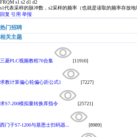
FRQM s1 s2 d1 d2
s1代表采样的脉冲数，s2采样的频率（也就是读取的频率存放地址）
回复
引用
举报
热门招聘
相关主题
三菱PLC视频教程70合集
[11910]
求教计算偏心轮偏心距公式1
[7227]
求S7-200模拟量转换库指令
[25721]
西门子S7-1200与基恩士扫码器...
[8989]