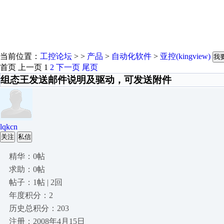
当前位置：
工控论坛
> >
产品
>
自动化软件
>
亚控(kingview)
我
首页
上一页
1
2
下一页
尾页
组态王发送邮件说明及驱动，可发送附件
lqkcn
关注
私信
精华：0帖
求助：0帖
帖子：1帖 | 2回
年度积分：2
历史总积分：203
注册：2008年4月15日