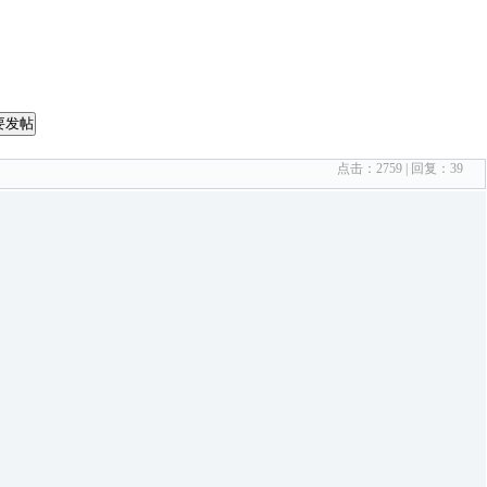
要发帖
点击：
2759
| 回复：
39