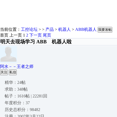
当前位置：
工控论坛
> >
产品
>
机器人
>
ABB机器人
我要发帖
首页
上一页
1
2
下一页
尾页
明天去现场学习 ABB 机器人啦
阿水－－王者之师
关注
私信
精华：24帖
求助：348帖
帖子：1616帖 | 22281回
年度积分：37
历史总积分：98482
注册：2007年3月22日