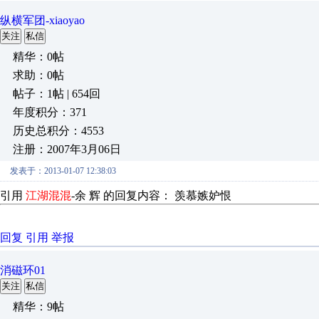
纵横军团-xiaoyao
关注
私信
精华：0帖
求助：0帖
帖子：1帖 | 654回
年度积分：371
历史总积分：4553
注册：2007年3月06日
发表于：2013-01-07 12:38:03
引用
江湖混混
-
余 辉
的回复内容： 羡慕嫉妒恨
回复
引用
举报
消磁环01
关注
私信
精华：9帖