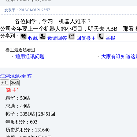
发表于：2013-01-06 21:25:57
各位同学，学习 机器人难不？
公司今年要上一个机器人的小项目，明天去 ABB 那看
分享到：
收藏
邀请回答
回复楼主
举报
楼主最近还看过
通用通讯问题
大家有谁知道这
·
·
江湖混混-余 辉
关注
私信
[版主]
精华：53帖
求助：44帖
帖子：3351帖 | 28451回
年度积分：603
历史总积分：131640