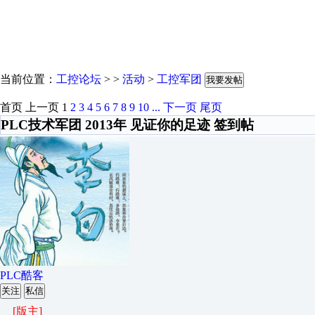
当前位置：
工控论坛
> >
活动
>
工控军团
我要发帖
首页
上一页
1
2
3
4
5
6
7
8
9
10
...
下一页
尾页
PLC技术军团 2013年 见证你的足迹 签到帖
PLC酷客
关注
私信
[版主]