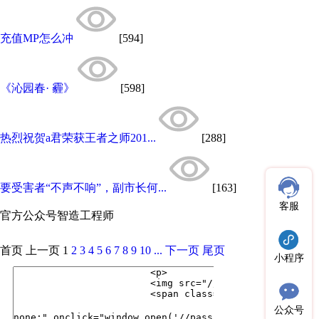
充值MP怎么冲
[594]
《沁园春· 霾》
[598]
热烈祝贺a君荣获王者之师201...
[288]
要受害者“不声不响”，副市长何...
[163]
客服
官方公众号
智造工程师
首页
上一页
1
2
3
4
5
6
7
8
9
10
...
下一页
尾页
小程序
公众号