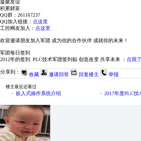
凝聚友谊
积累财富
QQ群：261167237
QQ加入链接：
点这里
工控网友加入：
点这里
欢迎邀请朋友加入军团 成为你的合作伙伴 成就你的未来！
军团每日签到
2012年的签到 PLC技术军团签到贴 创造改变 共享未来 ：
点我
分享到：
收藏
邀请回答
回复楼主
举报
楼主最近还看过
嵌入式操作系统介绍
2017年度PLC
·
·