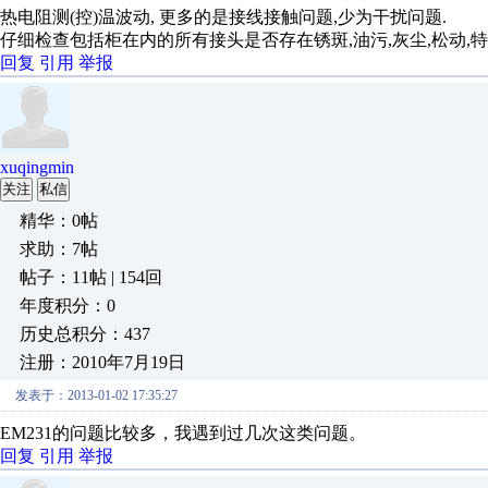
热电阻测(控)温波动, 更多的是接线接触问题,少为干扰问题.
仔细检查包括柜在内的所有接头是否存在锈斑,油污,灰尘,松动,
回复
引用
举报
xuqingmin
关注
私信
精华：0帖
求助：7帖
帖子：11帖 | 154回
年度积分：0
历史总积分：437
注册：2010年7月19日
发表于：2013-01-02 17:35:27
EM231的问题比较多，我遇到过几次这类问题。
回复
引用
举报