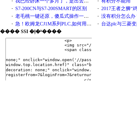
我已经卧床一个多月了，是出去安装机械手在高速遭遇车祸所致:大家工作都要特别注意啊
有积分不能用
·
·
S7-200CN与S7-200SMART的区别
2017王者之狮“鸡”情签到
·
·
老毛桃一键还原，傻瓜式操作一键轻松备份还原；程序为向导式安装，一键即可实现自动备份或还原系统。
没有积分怎么办
·
·
急！欧姆龙CJ1M系列PLC,如何用时间控制变频器。要求时间在组态王中可以自由输入！拜托各位大神了！
台达plc与三菱
·
·
���� SSI �ļ�ʱ����