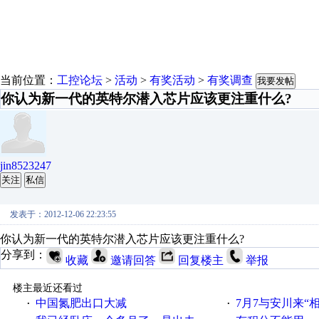
当前位置：
工控论坛
>
活动
>
有奖活动
>
有奖调查
我要发帖
你认为新一代的英特尔潜入芯片应该更注重什么?
jin8523247
关注
私信
发表于：2012-12-06 22:23:55
你认为新一代的英特尔潜入芯片应该更注重什么?
分享到：
收藏
邀请回答
回复楼主
举报
楼主最近还看过
中国氮肥出口大减
7月7与安川来“
·
·