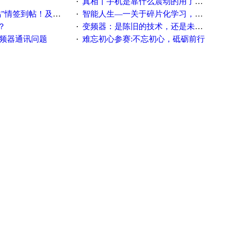
真相丨手机是靠什么震动的用了这么多年才知道！
·
帖！及时更新在线研讨会预告
智能人生—一关于碎片化学习，看这一篇就够了！
·
？
变频器：是陈旧的技术，还是未来的幕后英雄？
·
变频器通讯问题
难忘初心参赛:不忘初心，砥砺前行
·