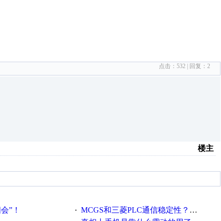
点击：
532
| 回复：
2
楼主
相会”！
MCGS和三菱PLC通信稳定性？？？
·