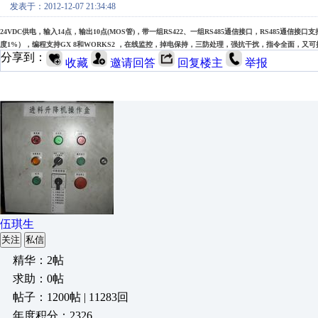
发表于：2012-12-07 21:34:48
24VDC供电，输入14点，输出10点(MOS管)，带一组RS422、一组RS485通信接口，RS485通信接口
度1%），编程支持GX 8和WORKS2 ，在线监控，掉电保持，三防处理，强抗干扰，指令全面，又可
分享到：
收藏
邀请回答
回复楼主
举报
伍琪生
关注
私信
精华：2帖
求助：0帖
帖子：1200帖 | 11283回
年度积分：2326