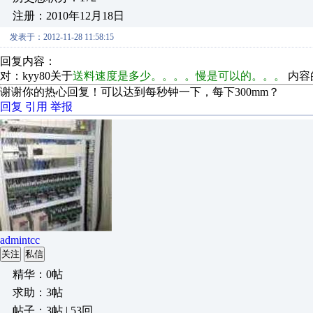
注册：2010年12月18日
发表于：2012-11-28 11:58:15
回复内容：
对：kyy80关于
送料速度是多少。。。。慢是可以的。。。
内容
谢谢你的热心回复！可以达到每秒钟一下，每下300mm？
回复
引用
举报
admintcc
关注
私信
精华：0帖
求助：3帖
帖子：3帖 | 53回