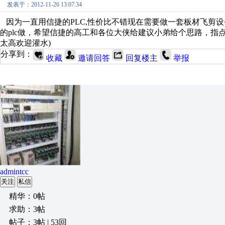
发表于：2012-11-26 13:07:34
因为一直用信捷的PLC,性价比不错现在需要做一套板材飞剪设
的plc做，希望信捷的高工和各位大侠给建议小弟给个思路，指
太高欢迎灌水)
分享到：
收藏
邀请回答
回复楼主
举报
admintcc
关注
私信
精华：0帖
求助：3帖
帖子：3帖 | 53回