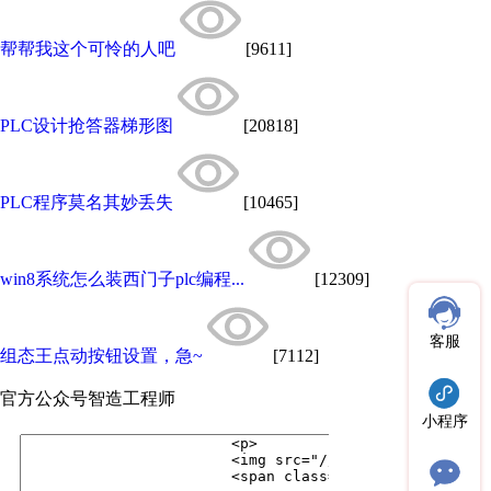
帮帮我这个可怜的人吧
[9611]
PLC设计抢答器梯形图
[20818]
PLC程序莫名其妙丢失
[10465]
win8系统怎么装西门子plc编程...
[12309]
客服
组态王点动按钮设置，急~
[7112]
官方公众号
智造工程师
小程序