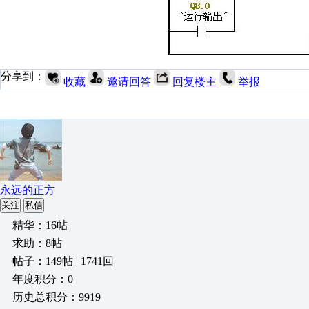
分享到：
收藏
邀请回答
回复楼主
举报
永远的正方
关注
私信
精华：16帖
求助：8帖
帖子：149帖 | 1741回
年度积分：0
历史总积分：9919