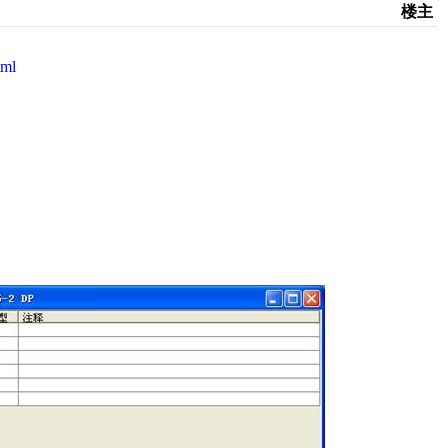
楼主
tml