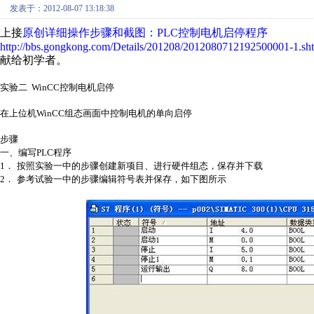
发表于：2012-08-07 13:18:38
上接
原创详细操作步骤和截图：PLC控制电机启停程序
http://bbs.gongkong.com/Details/201208/2012080712192500001-1.sh
献给初学者。
实验二
WinCC
控制电机启停
在上位机
WinCC
组态画面中控制电机的单向启停
步骤
一、
编写
PLC
程序
1．
按照实验一中的步骤创建新项目、进行硬件组态，保存并下载
2．
参考试验一中的步骤编辑符号表并保存，如下图所示