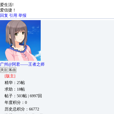
爱生活!
爱信捷！
回复
引用
举报
广州@阿君——王者之师
关注
私信
[版主]
精华：25帖
求助：18帖
帖子：503帖 | 6997回
年度积分：0
历史总积分：66772