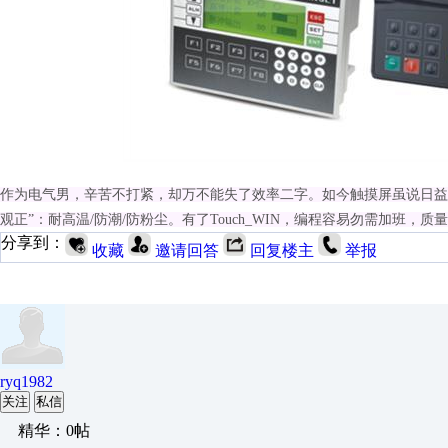
作为电气男，辛苦不打紧，却万不能失了效率二字。如今触摸屏虽说日益
观正”：耐高温/防潮/防粉尘。有了Touch_WIN，编程容易勿需加班
分享到：
收藏
邀请回答
回复楼主
举报
ryq1982
关注
私信
精华：0帖