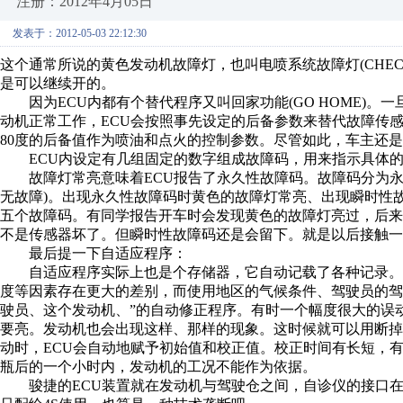
注册：2012年4月05日
发表于：2012-05-03 22:12:30
这个通常所说的黄色发动机故障灯，也叫电喷系统故障灯(CHECK
是可以继续开的。
因为ECU内都有个替代程序又叫回家功能(GO HOME)。
动机正常工作，ECU会按照事先设定的后备参数来替代故障传
80度的后备值作为喷油和点火的控制参数。尽管如此，车主还
ECU内设定有几组固定的数字组成故障码，用来指示具体的
故障灯常亮意味着ECU报告了永久性故障码。故障码分为永久
无故障)。出现永久性故障码时黄色的故障灯常亮、出现瞬时性
五个故障码。有同学报告开车时会发现黄色的故障灯亮过，后
不是传感器坏了。但瞬时性故障码还是会留下。就是以后接触一
最后提一下自适应程序：
自适应程序实际上也是个存储器，它自动记载了各种记录。
度等因素存在更大的差别，而使用地区的气候条件、驾驶员的驾驶
驶员、这个发动机、”的自动修正程序。有时一个幅度很大的误
要亮。发动机也会出现这样、那样的现象。这时候就可以用断掉电
动时，ECU会自动地赋予初始值和校正值。校正时间有长短，
瓶后的一个小时内，发动机的工况不能作为依据。
骏捷的ECU装置就在发动机与驾驶仓之间，自诊仪的接口在