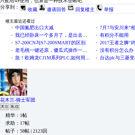
只配给4S使用，也算是一种技术垄断吧
分享到：
收藏
邀请回答
回复楼主
举报
楼主最近还看过
中国氮肥出口大减
7月7与安川来“
·
·
我已经卧床一个多月了，是出去安装机械手在高速遭遇车祸所致:大家工作都要特别注意啊
有积分不能用
·
·
S7-200CN与S7-200SMART的区别
2017王者之狮“鸡”情签到
·
·
老毛桃一键还原，傻瓜式操作一键轻松备份还原；程序为向导式安装，一键即可实现自动备份或还原系统。
没有积分怎么办
·
·
急！欧姆龙CJ1M系列PLC,如何用时间控制变频器。要求时间在组态王中可以自由输入！拜托各位大神了！
台达plc与三菱
·
·
花木兰-骑士军团
关注
私信
精华：1帖
求助：17帖
帖子：58帖 | 2123回