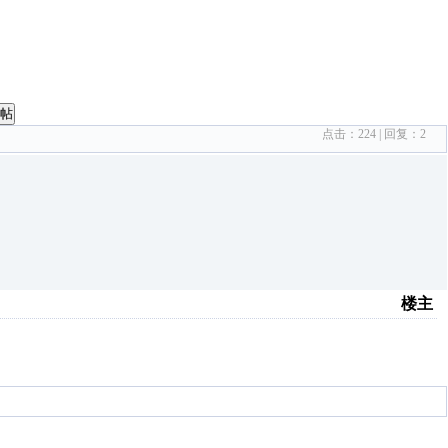
帖
点击：
224
| 回复：
2
楼主