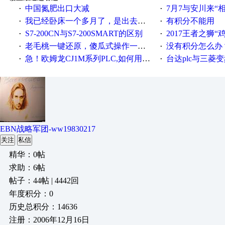
中国氮肥出口大减
7月7与安川来“
·
·
我已经卧床一个多月了，是出去安装机械手在高速遭遇车祸所致:大家工作都要特别注意啊
有积分不能用
·
·
S7-200CN与S7-200SMART的区别
2017王者之狮“鸡”情签到
·
·
老毛桃一键还原，傻瓜式操作一键轻松备份还原；程序为向导式安装，一键即可实现自动备份或还原系统。
没有积分怎么办
·
·
急！欧姆龙CJ1M系列PLC,如何用时间控制变频器。要求时间在组态王中可以自由输入！拜托各位大神了！
台达plc与三菱
·
·
EBN战略军团-ww19830217
关注
私信
精华：0帖
求助：6帖
帖子：44帖 | 4442回
年度积分：0
历史总积分：14636
注册：2006年12月16日