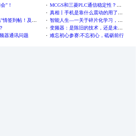
相会”！
MCGS和三菱PLC通信稳定性？？？
·
真相丨手机是靠什么震动的用了这么多年才知道！
·
帖！及时更新在线研讨会预告
智能人生—一关于碎片化学习，看这一篇就够了！
·
？
变频器：是陈旧的技术，还是未来的幕后英雄？
·
变频器通讯问题
难忘初心参赛:不忘初心，砥砺前行
·