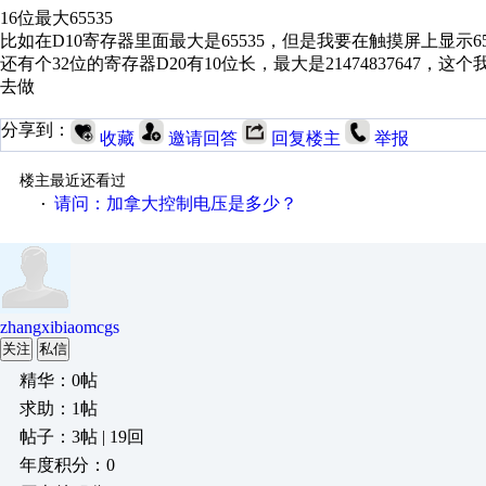
16位最大65535
比如在D10寄存器里面最大是65535，但是我要在触摸屏上显示65
还有个32位的寄存器D20有10位长，最大是2147483764
去做
分享到：
收藏
邀请回答
回复楼主
举报
楼主最近还看过
请问：加拿大控制电压是多少？
·
zhangxibiaomcgs
关注
私信
精华：0帖
求助：1帖
帖子：3帖 | 19回
年度积分：0