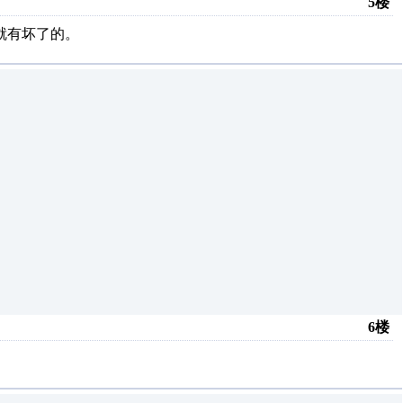
5楼
就有坏了的。
6楼