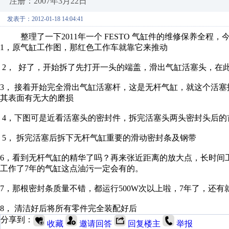
注册：2007年3月22日
发表于：2012-01-18 14:04:41
整理了一下2011年一个 FESTO 气缸件的维修保养全程
1，原气缸工作图，那红色工作车就靠它来推动
2， 好了，开始拆了先打开一头的端盖，滑出气缸活塞头，在
3， 接着开始完全滑出气缸活塞杆，这是无杆气缸，就这个活
其表面有无大的磨损
4，下图可是近看活塞头的密封件，拆完活塞头两头密封头后的
5， 拆完活塞后拆下无杆气缸重要的滑动密封条及钢带
6，看到无杆气缸的精华了吗？再来张近距离的放大点，长时间
工作了7年的气缸这点油污一定会有的。
7，那根密封条质量不错，都运行500W次以上啦，7年了，还
8， 清洁好后将所有零件完全装配好后
分享到：
收藏
邀请回答
回复楼主
举报