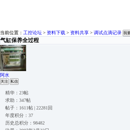
当前位置：
工控论坛
>
资料下载
>
资料共享
>
调试点滴记录
我
气缸保养全过程
阿水
关注
私信
精华：23帖
求助：347帖
帖子：1611帖 | 22281回
年度积分：37
历史总积分：98482