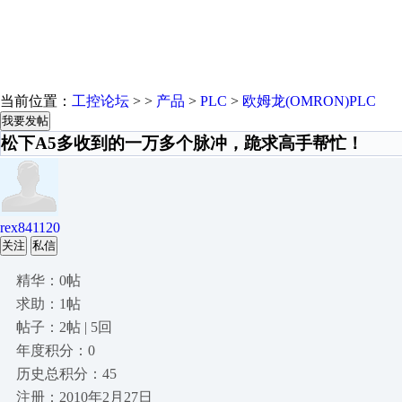
当前位置：
工控论坛
> >
产品
>
PLC
>
欧姆龙(OMRON)PLC
我要发帖
松下A5多收到的一万多个脉冲，跪求高手帮忙！
rex841120
关注
私信
精华：0帖
求助：1帖
帖子：2帖 | 5回
年度积分：0
历史总积分：45
注册：2010年2月27日