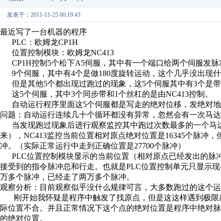
发表于：2011-11-25 00:19:43
最近写了一台机器的程序
PLC：欧姆龙CP1H
位置控制模块：欧姆龙NC413
CP1H控制5个松下A5伺服，其中有一个端口给两个伺服发脉冲
9个伺服，其中有4个是做180度旋转运动，这个几乎没出现
但是其他5个都出现过跑过的现象，这5个伺服其中有3个是带
这5个伺服，其中3个同步带和1个丝杠的是由NC413控制。
自动运行程序里面这5个伺服都是写走的绝对位移，发绝对地
问题：自动运行连续几十个循环都没有异常，忽然会有一次马达
当发现跑过现象后进行观察监控其中跑过次数最多的一个马达
来），NC413监控当前位置相对原点绝对位置是16345个脉冲，但
冲。（实际正常运行中走到正确位置是27700个脉冲）
PLC位置控制模块显示的当前位置（相对原点已经发出的脉冲
接受到的指令脉冲总和行走。也就是PLC位置控制单元只显示
万多个脉冲，已经走了两万多个脉冲。
观察分析：目前观察似乎没什么规律可言，大多数跑过的这个运
刚开始我怀疑是程序中触发了找原点，但是这这样遇到极限感应
际位置不合。并且正常情况下这个点的绝对位置是程序中绝对脉
的绝对位置。